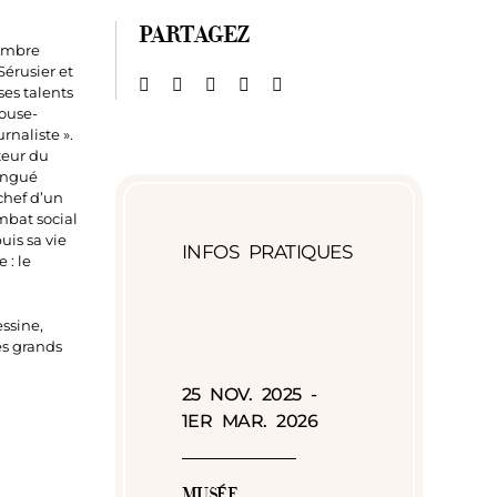
PARTAGEZ
Membre
érusier et
ses talents
louse-
rnaliste ».
teur du
tingué
chef d’un
mbat social
uis sa vie
INFOS PRATIQUES
 : le
essine,
es grands
25 NOV. 2025 -
1ER MAR. 2026
MUSÉE