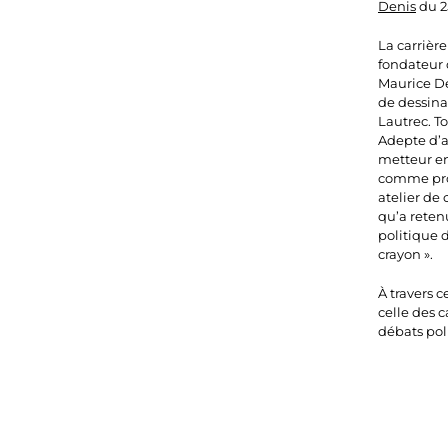
Denis
du 2
La carrière
fondateur 
Maurice Den
de dessinat
Lautrec. To
Adepte d’ar
metteur en
comme prof
atelier de
qu’a retenu
politique d
crayon ».
À travers c
celle des 
débats pol