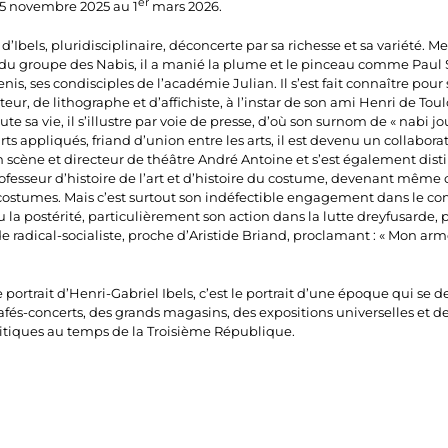
er
5 novembre 2025 au 1
mars 2026.
 d’Ibels, pluridisciplinaire, déconcerte par sa richesse et sa variété. 
du groupe des Nabis, il a manié la plume et le pinceau comme Paul S
is, ses condisciples de l’académie Julian. Il s’est fait connaître pour 
eur, de lithographe et d’affichiste, à l’instar de son ami Henri de Tou
ute sa vie, il s’illustre par voie de presse, d’où son surnom de « nabi jou
ts appliqués, friand d’union entre les arts, il est devenu un collabora
 scène et directeur de théâtre André Antoine et s’est également dis
esseur d’histoire de l’art et d’histoire du costume, devenant même 
 costumes. Mais c’est surtout son indéfectible engagement dans le co
 la postérité, particulièrement son action dans la lutte dreyfusarde, p
e radical-socialiste, proche d’Aristide Briand, proclamant : « Mon arme
e portrait d’Henri-Gabriel Ibels, c’est le portrait d’une époque qui se d
cafés-concerts, des grands magasins, des expositions universelles et d
itiques au temps de la Troisième République.