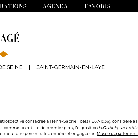
IRATIONS
AGENDA
FAVORIS
GAGÉ
DE SEINE
|
SAINT-GERMAIN-EN-LAYE
trospective consacrée à Henri-Gabriel Ibels (1867-1936), considéré à l
le comme un artiste de premier plan, l’exposition
H.G. Ibels, un nab
honneur une personnalité entière et engagée au
Musée département