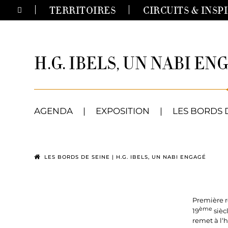
Passer
TERRITOIRES
CIRCUITS & INSP
au
contenu
H.G. IBELS, UN NABI EN
AGENDA
|
EXPOSITION
|
LES BORDS 
LES BORDS DE SEINE
|
H.G. IBELS, UN NABI ENGAGÉ
Première ré
ème
19
sièc
remet à l‘